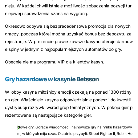
nieju. W każdej chwili istnieje możliwość zobaczenia pozycji tur
niejowej i sprawdzenia szans na wygraną.
Okresowo odbywa się bezprecedensowa promocja dla nowych
graczy, podczas której można uzyskać bonus bez depozytu za
rejestrację. W prezencie prawie zawsze kasyno oferuje darmow
e spiny w jednym z najpopularniejszych automatów do gry.
Obecnie nie ma programu VIP dla klientów kasyn.
Gry hazardowe w kasynie Betsson
W lobby kasyna miłośnicy emocji czekają na ponad 1300 różny
ch gier. Właściciele kasyna odpowiedzialnie podeszli do kwestii
dystrybucji rozrywki wśród grup tematycznych. W pokoju gier p
rezentowane są następujące kategorie gier:
Nowe gry. Gorące wiadomości, najnowsze gry na rynku hazardowy
m, w których mija czas. Ostatnio przybyli: Street Fighter II, Robin Ho