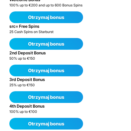
100% up to €200 and up to 600 Bonus Spins
Otrzymaj bonus
src= Free Spins
25 Cash Spins on Starburst
Otrzymaj bonus
2nd Deposit Bonus
50% up to €150
Otrzymaj bonus
3rd Deposit Bonus
25% up to €150
Otrzymaj bonus
4th Deposit Bonus
100% up to €100
Otrzymaj bonus