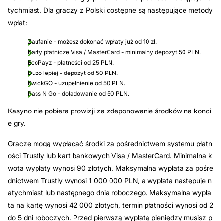
tychmiast. Dla graczy z Polski dostępne są następujące metody
wpłat:
Zaufanie - możesz dokonać wpłaty już od 10 zł.
Karty płatnicze Visa / MasterCard - minimalny depozyt 50 PLN.
EcoPayz - płatności od 25 PLN.
Dużo lepiej - depozyt od 50 PLN.
KwickGO - uzupełnienie od 50 PLN.
Pass N Go - doładowanie od 50 PLN.
Kasyno nie pobiera prowizji za zdeponowanie środków na konci
e gry.
Gracze mogą wypłacać środki za pośrednictwem systemu płatn
ości Trustly lub kart bankowych Visa / MasterCard. Minimalna k
wota wypłaty wynosi 90 złotych. Maksymalna wypłata za pośre
dnictwem Trustly wynosi 1 000 000 PLN, a wypłata następuje n
atychmiast lub następnego dnia roboczego. Maksymalna wypła
ta na kartę wynosi 42 000 złotych, termin płatności wynosi od 2
do 5 dni roboczych. Przed pierwszą wypłatą pieniędzy musisz p