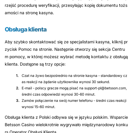
rzejść procedurę weryfikacji, przesyłając kopię dokumentu tożs
amości na stronę kasyna.
Obsługa klienta
Aby szybko skontaktować się ze specjalistami kasyna, kliknij pr
zycisk Pomoc na stronie. Następnie otworzy się sekcja Centru
m pomocy, w której możesz wybrać metodę kontaktu z obsługą
klienta. Dostępne są trzy opcje:
Czat na żywo bezpośrednio na stronie kasyna - standardowy cz
as reakcji na żądanie użytkownika wynosi 30 sekund.
E-mail - polscy gracze mogą pisać na
support-pl@betsson.com
,
średni czas odpowiedzi wynosi 30-60 minut.
Zamów połączenie na swój numer telefonu - średni czas reakcji
wynosi 15–60 minut.
Obsługa klienta z Polski odbywa się w języku polskim. Wsparcie
Betsson Casino wielokrotnie wygrywało międzynarodowy konku
rs Operator Obsługi Klienta.