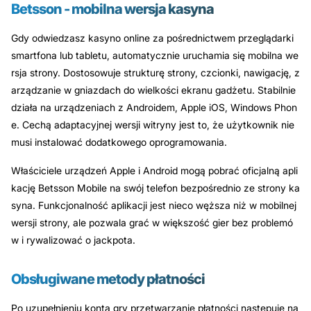
Betsson - mobilna wersja kasyna
Gdy odwiedzasz kasyno online za pośrednictwem przeglądarki
smartfona lub tabletu, automatycznie uruchamia się mobilna we
rsja strony. Dostosowuje strukturę strony, czcionki, nawigację, z
arządzanie w gniazdach do wielkości ekranu gadżetu. Stabilnie
działa na urządzeniach z Androidem, Apple iOS, Windows Phon
e. Cechą adaptacyjnej wersji witryny jest to, że użytkownik nie
musi instalować dodatkowego oprogramowania.
Właściciele urządzeń Apple i Android mogą pobrać oficjalną apli
kację Betsson Mobile na swój telefon bezpośrednio ze strony ka
syna. Funkcjonalność aplikacji jest nieco węższa niż w mobilnej
wersji strony, ale pozwala grać w większość gier bez problemó
w i rywalizować o jackpota.
Obsługiwane metody płatności
Po uzupełnieniu konta gry przetwarzanie płatności następuje na