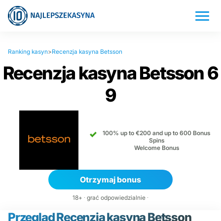
Ranking kasyn
>
Recenzja kasyna Betsson
Recenzja kasyna Betsson 6
9
100% up to €200 and up to 600 Bonus
Spins
Welcome Bonus
Otrzymaj bonus
18+ ∙ grać odpowiedzialnie ∙
Przegląd Recenzja kasyna Betsson