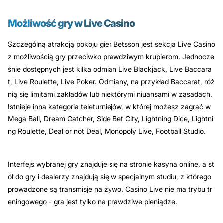
Możliwość gry w Live Casino
Szczególną atrakcją pokoju gier Betsson jest sekcja Live Casino
z możliwością gry przeciwko prawdziwym krupierom. Jednocze
śnie dostępnych jest kilka odmian Live Blackjack, Live Baccara
t, Live Roulette, Live Poker. Odmiany, na przykład Baccarat, róż
nią się limitami zakładów lub niektórymi niuansami w zasadach.
Istnieje inna kategoria teleturniejów, w której możesz zagrać w
Mega Ball, Dream Catcher, Side Bet City, Lightning Dice, Lightni
ng Roulette, Deal or not Deal, Monopoly Live, Football Studio.
Interfejs wybranej gry znajduje się na stronie kasyna online, a st
ół do gry i dealerzy znajdują się w specjalnym studiu, z którego
prowadzone są transmisje na żywo. Casino Live nie ma trybu tr
eningowego - gra jest tylko na prawdziwe pieniądze.