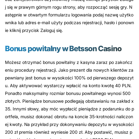
j się w prawym górnym rogu strony, aby rozpocząć sesję gry. N
astępnie w otwartym formularzu logowania podaj nazwę użytko
wnika lub adres e-mail użyty podczas rejestracji, hasło i ponown
ie kliknij przycisk Zaloguj się.
Bonus powitalny w Betsson Casino
Możesz otrzymać bonus powitalny z kasyna zaraz po zakończ
eniu procedury rejestracji. Jako prezent dla nowych klientów za
pewniany jest bonus w wysokości 100% od pierwszego depozyt
u. Aby aktywować wystarczy wpłacić na konto kwotę 40 PLN.
Ponadto maksymalny rozmiar bonusu powitalnego wynosi 500
złotych. Pieniądze bonusowe podlegają obstawianiu na zakład x
35. Innymi słowy, aby móc wypłacić pieniądze z podarunku do p
ortfela, musisz dokonać obrotu na koncie 35-krotności naliczon
ej kwoty. Na przykład przy dokonywaniu depozytu w wysokości
200 zł premia również wyniesie 200 zł. Aby postawić, musisz p