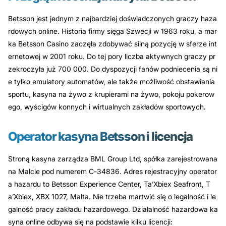
Betsson jest jednym z najbardziej doświadczonych graczy haza
rdowych online. Historia firmy sięga Szwecji w 1963 roku, a mar
ka Betsson Casino zaczęła zdobywać silną pozycję w sferze int
ernetowej w 2001 roku. Do tej pory liczba aktywnych graczy pr
zekroczyła już 700 000. Do dyspozycji fanów podniecenia są ni
e tylko emulatory automatów, ale także możliwość obstawiania
sportu, kasyna na żywo z krupierami na żywo, pokoju pokerow
ego, wyścigów konnych i wirtualnych zakładów sportowych.
Operator kasyna Betsson i licencja
Stroną kasyna zarządza BML Group Ltd, spółka zarejestrowana
na Malcie pod numerem C-34836. Adres rejestracyjny operator
a hazardu to Betsson Experience Center, Ta’Xbiex Seafront, T
a’Xbiex, XBX 1027, Malta. Nie trzeba martwić się o legalność i le
galność pracy zakładu hazardowego. Działalność hazardowa ka
syna online odbywa się na podstawie kilku licencji: