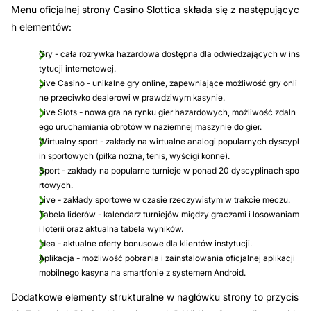
Menu oficjalnej strony Casino Slottica składa się z następującyc
h elementów:
Gry - cała rozrywka hazardowa dostępna dla odwiedzających w ins
tytucji internetowej.
Live Casino - unikalne gry online, zapewniające możliwość gry onli
ne przeciwko dealerowi w prawdziwym kasynie.
Live Slots - nowa gra na rynku gier hazardowych, możliwość zdaln
ego uruchamiania obrotów w naziemnej maszynie do gier.
Wirtualny sport - zakłady na wirtualne analogi popularnych dyscypl
in sportowych (piłka nożna, tenis, wyścigi konne).
Sport - zakłady na popularne turnieje w ponad 20 dyscyplinach spo
rtowych.
Live - zakłady sportowe w czasie rzeczywistym w trakcie meczu.
Tabela liderów - kalendarz turniejów między graczami i losowaniam
i loterii oraz aktualna tabela wyników.
Idea - aktualne oferty bonusowe dla klientów instytucji.
Aplikacja - możliwość pobrania i zainstalowania oficjalnej aplikacji
mobilnego kasyna na smartfonie z systemem Android.
Dodatkowe elementy strukturalne w nagłówku strony to przycis