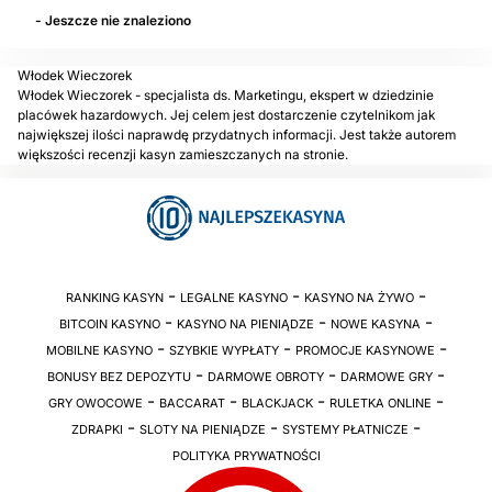
-
Jeszcze nie znaleziono
Włodek Wieczorek
Włodek Wieczorek - specjalista ds. Marketingu, ekspert w dziedzinie
placówek hazardowych. Jej celem jest dostarczenie czytelnikom jak
największej ilości naprawdę przydatnych informacji. Jest także autorem
większości recenzji kasyn zamieszczanych na stronie.
RANKING KASYN
LEGALNE KASYNO
KASYNO NA ŻYWO
BITCOIN KASYNO
KASYNO NA PIENIĄDZE
NOWE KASYNA
MOBILNE KASYNO
SZYBKIE WYPŁATY
PROMOCJE KASYNOWE
BONUSY BEZ DEPOZYTU
DARMOWE OBROTY
DARMOWE GRY
GRY OWOCOWE
BACCARAT
BLACKJACK
RULETKA ONLINE
ZDRAPKI
SLOTY NA PIENIĄDZE
SYSTEMY PŁATNICZE
POLITYKA PRYWATNOŚCI