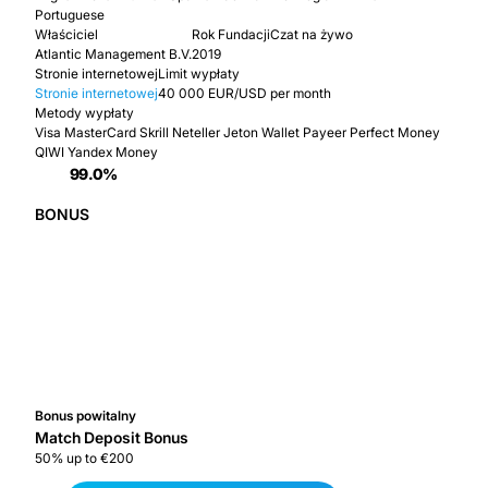
Portuguese
Właściciel
Rok Fundacji
Czat na żywo
Atlantic Management B.V.
2019
Stronie internetowej
Limit wypłaty
Stronie internetowej
40 000 EUR/USD per month
Metody wypłaty
Visa MasterCard Skrill Neteller Jeton Wallet Payeer Perfect Money
QIWI Yandex Money
99.0%
BONUS
Bonus powitalny
Match Deposit Bonus
50% up to €200