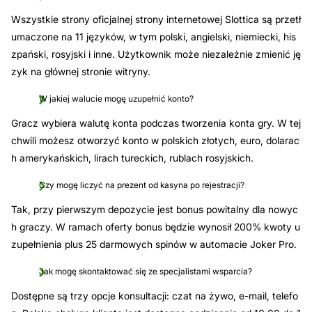
Wszystkie strony oficjalnej strony internetowej Slottica są przetł
umaczone na 11 języków, w tym polski, angielski, niemiecki, his
zpański, rosyjski i inne. Użytkownik może niezależnie zmienić ję
zyk na głównej stronie witryny.
W jakiej walucie mogę uzupełnić konto?
Gracz wybiera walutę konta podczas tworzenia konta gry. W tej
chwili możesz otworzyć konto w polskich złotych, euro, dolarac
h amerykańskich, lirach tureckich, rublach rosyjskich.
Czy mogę liczyć na prezent od kasyna po rejestracji?
Tak, przy pierwszym depozycie jest bonus powitalny dla nowyc
h graczy. W ramach oferty bonus będzie wynosił 200% kwoty u
zupełnienia plus 25 darmowych spinów w automacie Joker Pro.
Jak mogę skontaktować się ze specjalistami wsparcia?
Dostępne są trzy opcje konsultacji: czat na żywo, e-mail, telefo