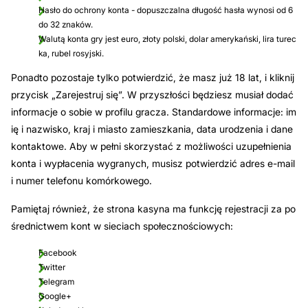
Hasło do ochrony konta - dopuszczalna długość hasła wynosi od 6
do 32 znaków.
Walutą konta gry jest euro, złoty polski, dolar amerykański, lira turec
ka, rubel rosyjski.
Ponadto pozostaje tylko potwierdzić, że masz już 18 lat, i kliknij
przycisk „Zarejestruj się”. W przyszłości będziesz musiał dodać
informacje o sobie w profilu gracza. Standardowe informacje: im
ię i nazwisko, kraj i miasto zamieszkania, data urodzenia i dane
kontaktowe. Aby w pełni skorzystać z możliwości uzupełnienia
konta i wypłacenia wygranych, musisz potwierdzić adres e-mail
i numer telefonu komórkowego.
Pamiętaj również, że strona kasyna ma funkcję rejestracji za po
średnictwem kont w sieciach społecznościowych:
Facebook
Twitter
Telegram
Google+