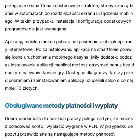
przeglądarki smartfona i dostosowuje strukturę strony i zarządz
anie w automatach do rozdzielczości ekranu urządzenia mobiln
ego. W takim przypadku instalacja i konfiguracja dodatkowych
programów nie jest wymagana.
Aplikację mobilną można pobrać bezpośrednio z oficjalnej stron
y internetowej. Po zainstalowaniu aplikacji na smartfonie pojawi
się ikona uruchomienia mobilnego kasyna. Miły dodatek: podcz
as instalowania aplikacji mobilnej możesz otrzymać bonus bez d
epozytu na swoim koncie gry. Dostępne dla graczy, którzy prze
d pobraniem i zainstalowaniem aplikacji uzupełnili saldo o co naj
mniej 10 złotych.
Obsługiwane metody płatności i wyplaty
Dobra wiadomość dla polskich graczy polega na tym, że możes
z doładować konto i wypłacić wygrane w PLN. W przypadku de
pozytu przewidziane są następujące metody płatności: