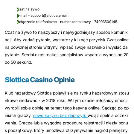
Czat na żywo.
E-mail -
support@slotica.email
.
Połączenie telefoniczne - numer kontaktowy +74993509145.
Czat na żywo to najszybszy i najwygodniejszy sposób komunik
acji. Aby zadać pytanie, wystarczy kliknąć przycisk Czat online
na dowolnej stronie witryny, wpisać swoje nazwisko i wysłać za
pytanie. Średni czas reakcji specjalistów wsparcia wynosi od 20
do 50 sekund.
Slottica Casino Opinie
Klub hazardowy Slottica pojawił się na rynku hazardowym stosu
nkowo niedawno - w 2018 roku. W tym czasie miłośnicy emocji
wyrobili sobie opinię na temat tego kasyna online. Sądząc po op
iniach graczy,
nowe kasyno bez depozytu
wciąż spełnia oczeki
wania. Gracze lubią wygodną procedurę rejestracji i niezły bonu
s początkowy, który umożliwia otrzymywanie nagród pieniężny