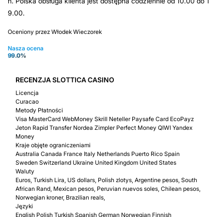
n. Polska obsługa klienta jest dostępna codziennie od 10.00 do 1
9.00.
Oceniony przez
Włodek Wieczorek
Nasza ocena
99.0%
RECENZJA SLOTTICA CASINO
Licencja
Curacao
Metody Płatności
Visa MasterCard WebMoney Skrill Neteller Paysafe Card EcoPayz
Jeton Rapid Transfer Nordea Zimpler Perfect Money QIWI Yandex
Money
Kraje objęte ograniczeniami
Australia Canada France Italy Netherlands Puerto Rico Spain
Sweden Switzerland Ukraine United Kingdom United States
Waluty
Euros, Turkish Lira, US dollars, Polish zlotys, Argentine pesos, South
African Rand, Mexican pesos, Peruvian nuevos soles, Chilean pesos,
Norwegian kroner, Brazilian reals,
Języki
English Polish Turkish Spanish German Norwegian Finnish